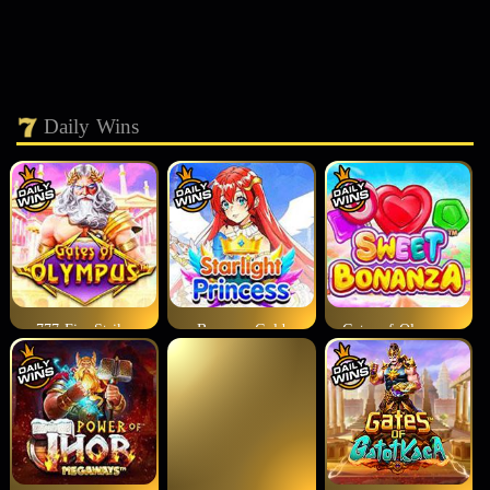
Daily Wins
777 Fire Strike
Bonanza Gold
Gates of Olympus