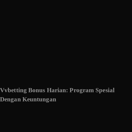
Vvbetting Bonus Harian: Program Spesial
Dengan Keuntungan