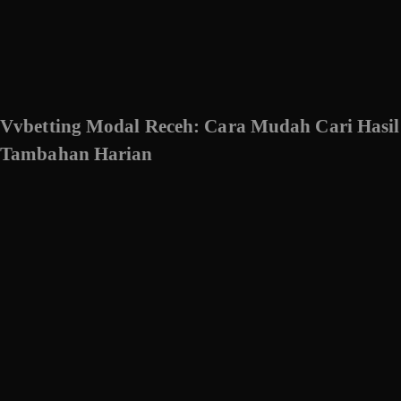
Vvbetting Modal Receh: Cara Mudah Cari Hasil
Tambahan Harian