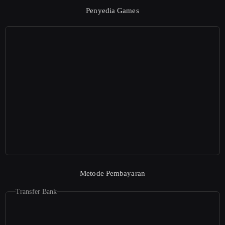
Penyedia Games
Metode Pembayaran
Transfer Bank