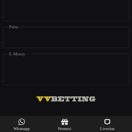
Pulsa
E-Money
©2026
vvbetting
. All rights reserved | 18+
Whatsapp
Promosi
Livechat