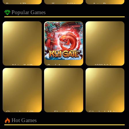
Power of Thor Megaways
Treasure Wild
Aztec Bonanza
Popular Games
Africa X UP
Break Away Lucky Wilds
1000 Wishes
Chronicles of Olympus X Up
Elven Gold
Silverback Multiplier Mountain
Hot Games