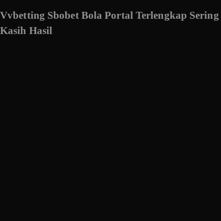
Vvbetting Sbobet Bola Portal Terlengkap Sering
Kasih Hasil