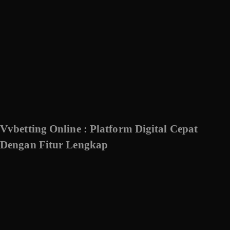
Vvbetting Online : Platform Digital Cepat
Dengan Fitur Lengkap