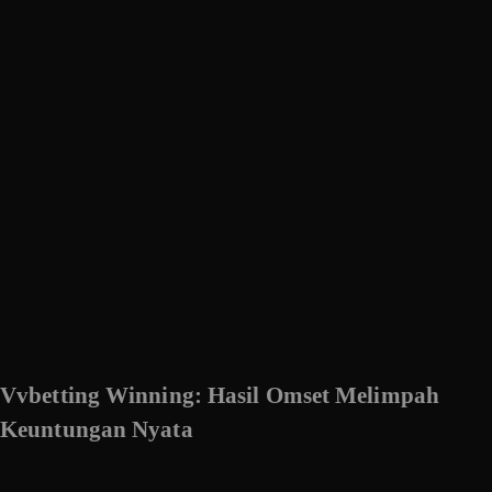
Vvbetting Winning: Hasil Omset Melimpah
Keuntungan Nyata